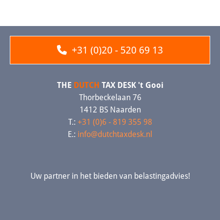
+31 (0)20 - 520 69 13
THE
DUTCH
TAX DESK 't Gooi
Thorbeckelaan 76
1412 BS Naarden
T.:
+31 (0)6 - 819 355 98
E.:
info@dutchtaxdesk.nl
Uw partner in het bieden van belastingadvies!