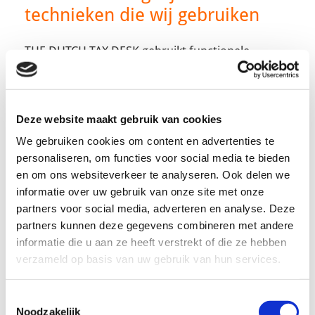
technieken die wij gebruiken
THE DUTCH TAX DESK gebruikt functionele,
analytische en tracking cookies. Een cookie is een
klein tekstbestand dat bij het eerste bezoek aan
deze website wordt opgeslagen in de browser
Deze website maakt gebruik van cookies
van uw computer, tablet of smartphone. THE
We gebruiken cookies om content en advertenties te
personaliseren, om functies voor social media te bieden
DUTCH TAX DESK gebruikt cookies met een puur
en om ons websiteverkeer te analyseren. Ook delen we
technische functionaliteit. Deze zorgen ervoor
informatie over uw gebruik van onze site met onze
dat de website naar behoren werkt en dat
partners voor social media, adverteren en analyse. Deze
bijvoorbeeld uw voorkeursinstellingen
partners kunnen deze gegevens combineren met andere
informatie die u aan ze heeft verstrekt of die ze hebben
onthouden worden. Deze cookies worden ook
verzameld op basis van uw gebruik van hun services.
gebruikt om de website goed te laten werken en
deze te kunnen optimaliseren. Daarnaast
Toestemmingsselectie
plaatsen we cookies die uw surfgedrag bijhouden
Noodzakelijk